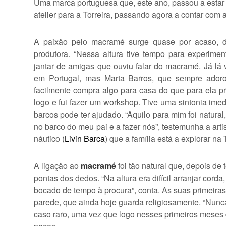
Uma marca portuguesa que, este ano, passou a estar 
atelier para a Torreira, passando agora a contar com
A paixão pelo macramé surge quase por acaso, de
produtora. “Nessa altura tive tempo para experiment
jantar de amigas que ouviu falar do macramé. Já lá
em Portugal, mas Marta Barros, que sempre ado
facilmente compra algo para casa do que para ela pró
logo e fui fazer um workshop. Tive uma sintonia imed
barcos pode ter ajudado. “Aquilo para mim foi natural
no barco do meu pai e a fazer nós”, testemunha a art
náutico (
Livin Barca
) que a família está a explorar na 
A ligação ao
macramé
foi tão natural que, depois de
pontas dos dedos. “Na altura era difícil arranjar cor
bocado de tempo à procura”, conta. As suas primeira
parede, que ainda hoje guarda religiosamente. “Nunc
caso raro, uma vez que logo nesses primeiros mese