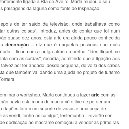
fortemente ligada à Ria de Aveiro. Marta mudou o seu
 as paisagens da laguna como fonte de inspiração.
pois de ter saído da televisão, onde trabalhava como
ar outras coisas”, introduz, antes de contar que foi num
 vão quase dez anos, esta arte era ainda pouco conhecida
rou
decoração
– diz que é daquelas pessoas que mais
pria – ficou com a pulga atrás da orelha. “Identifiquei-me
iata com as cordas”, recorda, admitindo que a ligação aos
, talvez por ter andado, desde pequena, de volta dos cabos
ista que também vai dando uma ajuda no projeto de turismo
Torreira.
 terminar o workshop, Marta continuou a fazer
arte
com as
da, não havia esta moda do macramé e tive de perder um
s criações foram um suporte de vasos e uma peça de
a as vendi, tenho-as comigo”, testemunha. Deverão ser
s de dedicação ao macramé começou a vender as primeiras