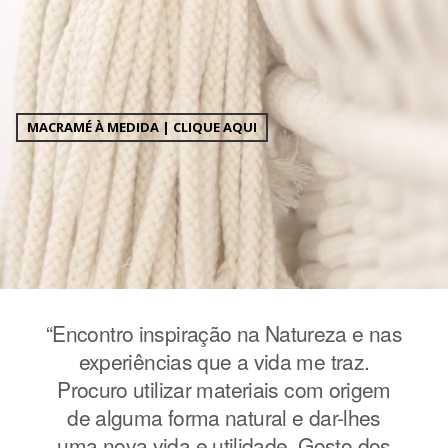
MACRAMÉ À MEDIDA | CLIQUE AQUI
e nas
“Encontro inspiração na Natureza e nas
“Enc
z.
experiências que a vida me traz.
e
igem
Procuro utilizar materiais com origem
Pro
hes
de alguma forma natural e dar-lhes
de
 dos
uma nova vida e utilidade. Gosto dos
uma