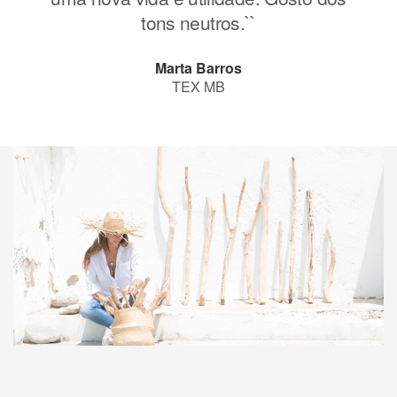
tons neutros.``
Marta Barros
TEX MB