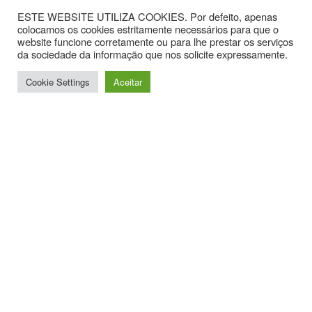
ESTE WEBSITE UTILIZA COOKIES. Por defeito, apenas
colocamos os cookies estritamente necessários para que o
website funcione corretamente ou para lhe prestar os serviços
da sociedade da informação que nos solicite expressamente.
Cookie Settings
Aceitar
Contactos
Av. Hintze Ribeiro, nº 30, Sala 1.
3870-323 Torreira
T. +351 234867099