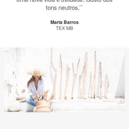
tons neutros.``
Marta Barros
TEX MB