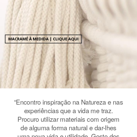
MACRAMÉ À MEDIDA | CLIQUE AQUI
e nas
“Encontro inspiração na Natureza e nas
“Enc
z.
experiências que a vida me traz.
e
igem
Procuro utilizar materiais com origem
Pro
hes
de alguma forma natural e dar-lhes
de
 dos
uma nova vida e utilidade. Gosto dos
uma