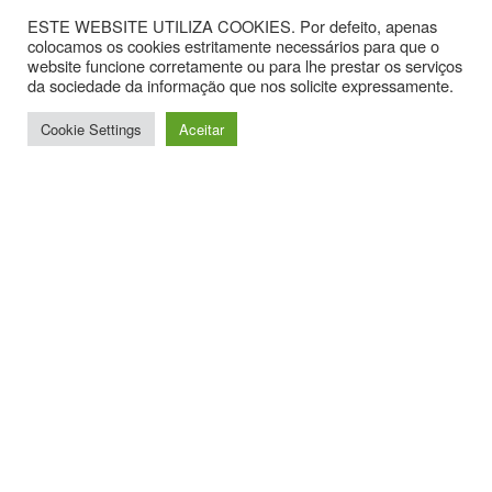
ESTE WEBSITE UTILIZA COOKIES. Por defeito, apenas
colocamos os cookies estritamente necessários para que o
website funcione corretamente ou para lhe prestar os serviços
da sociedade da informação que nos solicite expressamente.
Cookie Settings
Aceitar
Contactos
Av. Hintze Ribeiro, nº 30, Sala 1.
3870-323 Torreira
T. +351 234867099