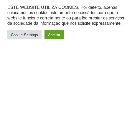
ESTE WEBSITE UTILIZA COOKIES. Por defeito, apenas
colocamos os cookies estritamente necessários para que o
website funcione corretamente ou para lhe prestar os serviços
da sociedade da informação que nos solicite expressamente.
Cookie Settings
Aceitar
Contactos
Av. Hintze Ribeiro, nº 30, Sala 1.
3870-323 Torreira
T. +351 234867099