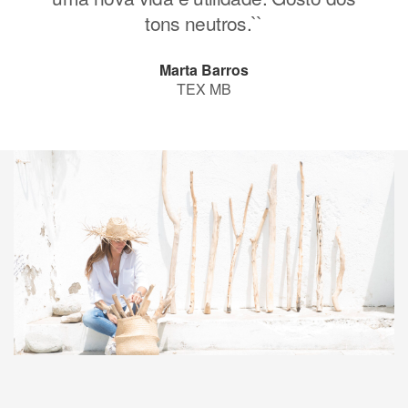
tons neutros.``
Marta Barros
TEX MB