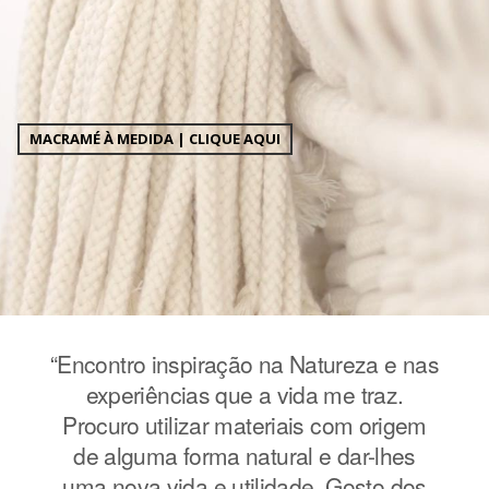
MACRAMÉ À MEDIDA | CLIQUE AQUI
e nas
“Encontro inspiração na Natureza e nas
“Enc
z.
experiências que a vida me traz.
e
igem
Procuro utilizar materiais com origem
Pro
hes
de alguma forma natural e dar-lhes
de
 dos
uma nova vida e utilidade. Gosto dos
uma