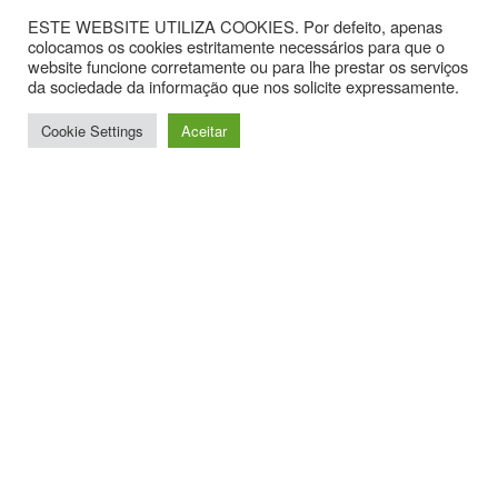
ESTE WEBSITE UTILIZA COOKIES. Por defeito, apenas
colocamos os cookies estritamente necessários para que o
website funcione corretamente ou para lhe prestar os serviços
da sociedade da informação que nos solicite expressamente.
Cookie Settings
Aceitar
Contactos
Av. Hintze Ribeiro, nº 30, Sala 1.
3870-323 Torreira
T. +351 234867099