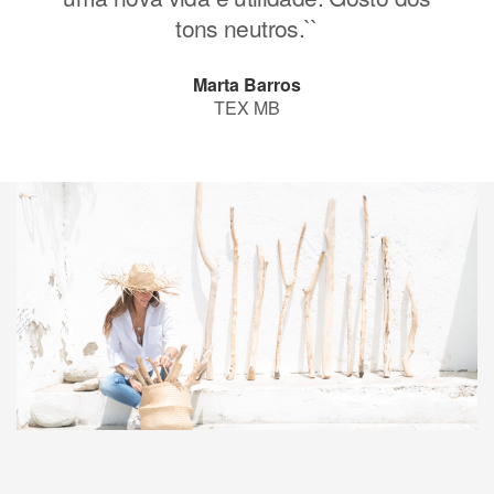
tons neutros.``
Marta Barros
TEX MB