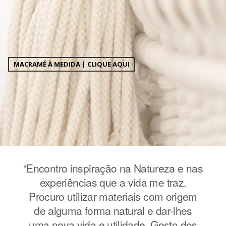
MACRAMÉ À MEDIDA | CLIQUE AQUI
e nas
“Encontro inspiração na Natureza e nas
“Enc
z.
experiências que a vida me traz.
e
igem
Procuro utilizar materiais com origem
Pro
hes
de alguma forma natural e dar-lhes
de
 dos
uma nova vida e utilidade. Gosto dos
uma