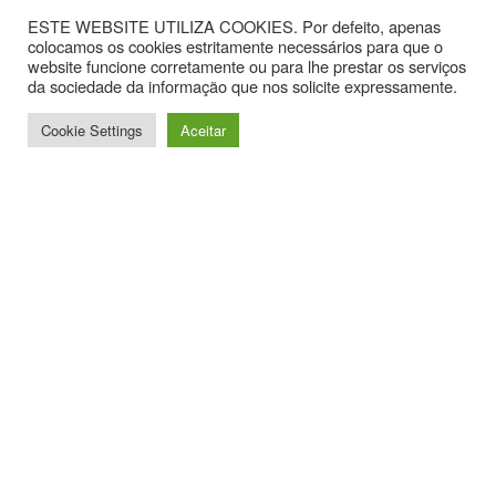
ESTE WEBSITE UTILIZA COOKIES. Por defeito, apenas
colocamos os cookies estritamente necessários para que o
website funcione corretamente ou para lhe prestar os serviços
da sociedade da informação que nos solicite expressamente.
Cookie Settings
Aceitar
Contactos
Av. Hintze Ribeiro, nº 30, Sala 1.
3870-323 Torreira
T. +351 234867099