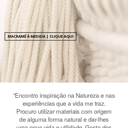
MACRAMÉ À MEDIDA | CLIQUE AQUI
e nas
“Encontro inspiração na Natureza e nas
“Enc
z.
experiências que a vida me traz.
e
igem
Procuro utilizar materiais com origem
Pro
hes
de alguma forma natural e dar-lhes
de
 dos
uma nova vida e utilidade. Gosto dos
uma