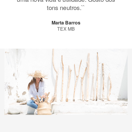
tons neutros.``
Marta Barros
TEX MB