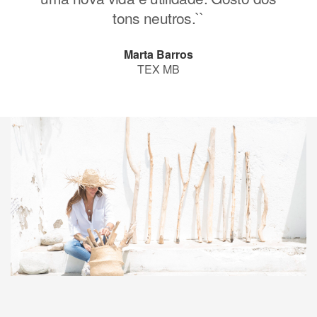
tons neutros.``
Marta Barros
TEX MB