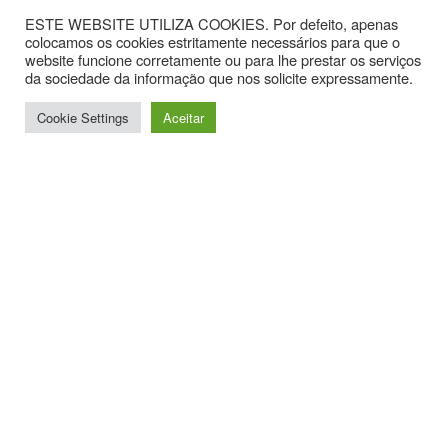
ESTE WEBSITE UTILIZA COOKIES. Por defeito, apenas
colocamos os cookies estritamente necessários para que o
website funcione corretamente ou para lhe prestar os serviços
da sociedade da informação que nos solicite expressamente.
Cookie Settings
Aceitar
Contactos
Av. Hintze Ribeiro, nº 30, Sala 1.
3870-323 Torreira
T. +351 234867099