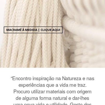
MACRAMÉ À MEDIDA | CLIQUE AQUI
e nas
“Encontro inspiração na Natureza e nas
“Enc
z.
experiências que a vida me traz.
e
igem
Procuro utilizar materiais com origem
Pro
hes
de alguma forma natural e dar-lhes
de
 dos
uma nova vida e utilidade. Gosto dos
uma