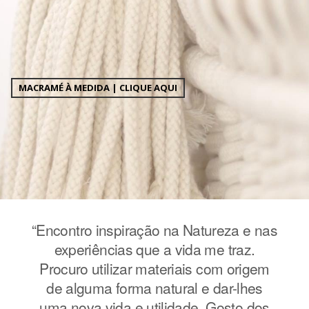
MACRAMÉ À MEDIDA | CLIQUE AQUI
e nas
“Encontro inspiração na Natureza e nas
“Enc
z.
experiências que a vida me traz.
e
igem
Procuro utilizar materiais com origem
Pro
hes
de alguma forma natural e dar-lhes
de
 dos
uma nova vida e utilidade. Gosto dos
uma