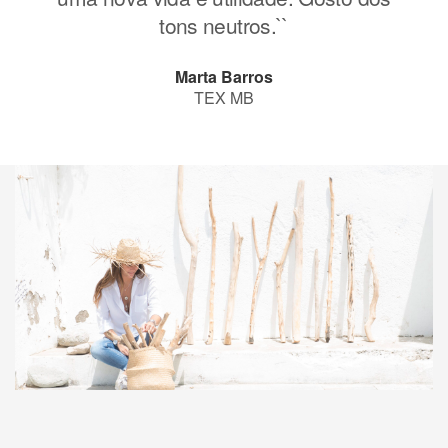
tons neutros.``
Marta Barros
TEX MB