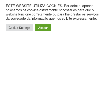
ESTE WEBSITE UTILIZA COOKIES. Por defeito, apenas
colocamos os cookies estritamente necessários para que o
website funcione corretamente ou para lhe prestar os serviços
da sociedade da informação que nos solicite expressamente.
Cookie Settings
Aceitar
Contactos
Av. Hintze Ribeiro, nº 30, Sala 1.
3870-323 Torreira
T. +351 234867099