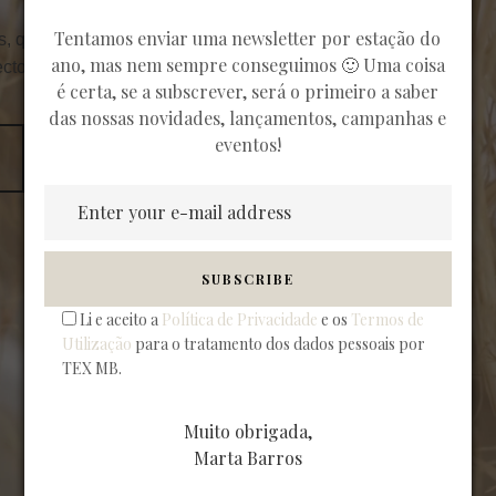
Tentamos enviar uma newsletter por estação do
s, que
ano, mas nem sempre conseguimos 🙂 Uma coisa
ectos.
é certa, se a subscrever, será o primeiro a saber
das nossas novidades, lançamentos, campanhas e
eventos!
Li e aceito a
Política de Privacidade
e os
Termos de
Utilização
para o tratamento dos dados pessoais por
TEX MB.
Muito obrigada,
Marta Barros