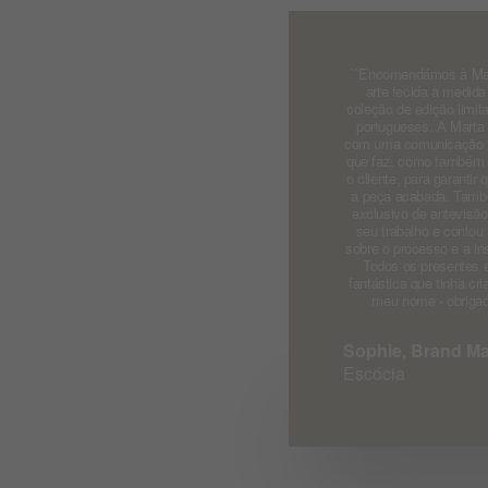
``Encomendámos à Mar
arte tecida à medid
coleção de edição limit
portugueses. A Marta n
com uma comunicação fa
que faz, como também f
o cliente, para garanti
a peça acabada. També
exclusivo de antevisã
seu trabalho e contou
sobre o processo e a in
Todos os presentes e
fantástica que tinha cr
meu nome - obrigado
Sophie, Brand M
Escócia