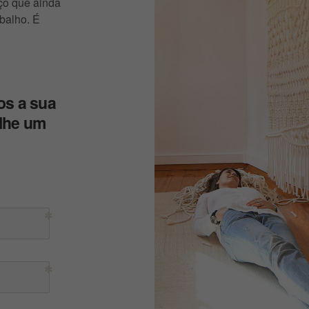
ço que ainda
abalho. É
os a sua
-lhe um