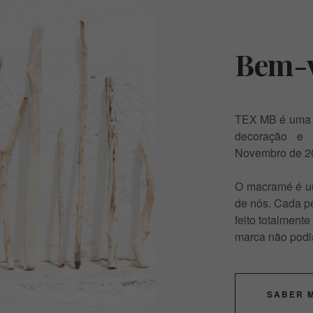
Bem-v
TEX MB é uma m
decoração e 
Novembro de 2
O macramé é uma
de nós. Cada pe
feito totalmente
marca não podi
SABER 