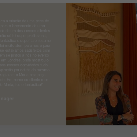
ta a criação de uma peça de
a para o lançamento de uma
ada de um dos nossos clientes
ão só foi super profissional,
ntástica e super talentosa no
oi muito além para nós e para
r que estávamos satisfeitos com
m se juntou a nós no evento
o em Londres, onde mostrou o
 aos nossos convidados tudo
spiração por detrás do mesmo.
logiaram a Marta pela peça
iado. Em nome do cliente e em
 Marta, foste fantástica!''
anager