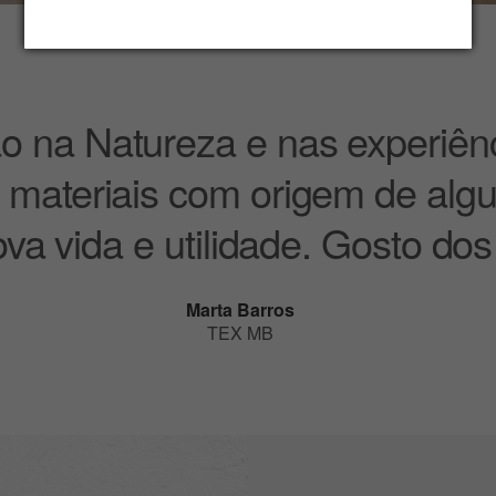
ão na Natureza e nas experiên
zar materiais com origem de alg
va vida e utilidade. Gosto dos 
Marta Barros
TEX MB