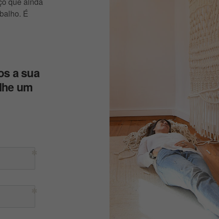
ço que ainda
abalho. É
os a sua
-lhe um