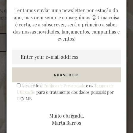
Tentamos enviar uma newsletter por estação do
s, que
ano, mas nem sempre conseguimos 🙂 Uma coisa
ectos.
é certa, se a subscrever, será o primeiro a saber
das nossas novidades, lançamentos, campanhas e
eventos!
Li e aceito a
Política de Privacidade
e os
Termos de
Utilização
para o tratamento dos dados pessoais por
TEX MB.
Muito obrigada,
Marta Barros