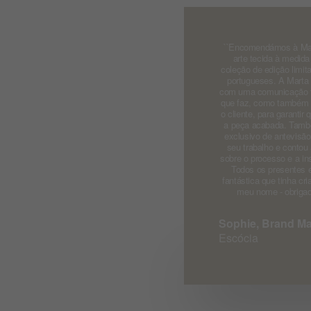
``Encomendámos à Mar
arte tecida à medid
coleção de edição limit
portugueses. A Marta n
com uma comunicação fa
que faz, como também f
o cliente, para garanti
a peça acabada. També
exclusivo de antevisã
seu trabalho e contou
sobre o processo e a in
Todos os presentes e
fantástica que tinha cr
meu nome - obrigado
Sophie, Brand M
Escócia