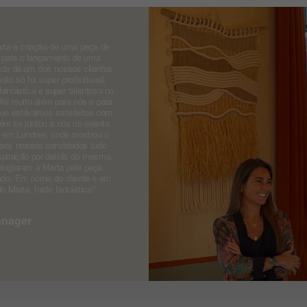
ta a criação de uma peça de
a para o lançamento de uma
ada de um dos nossos clientes
ão só foi super profissional,
ntástica e super talentosa no
oi muito além para nós e para
r que estávamos satisfeitos com
m se juntou a nós no evento
o em Londres, onde mostrou o
 aos nossos convidados tudo
spiração por detrás do mesmo.
logiaram a Marta pela peça
iado. Em nome do cliente e em
 Marta, foste fantástica!''
anager