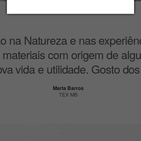
ão na Natureza e nas experiên
zar materiais com origem de alg
va vida e utilidade. Gosto dos 
Marta Barros
TEX MB