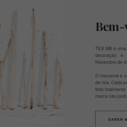
Bem-v
TEX MB é uma m
decoração e 
Novembro de 2
O macramé é uma
de nós. Cada pe
feito totalmente
marca não podi
SABER 