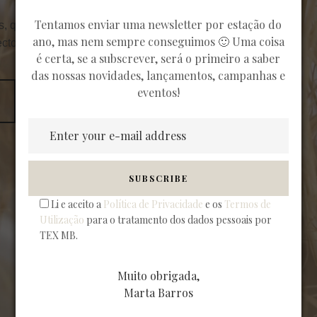
Tentamos enviar uma newsletter por estação do
s, que
ano, mas nem sempre conseguimos 🙂 Uma coisa
ectos.
é certa, se a subscrever, será o primeiro a saber
das nossas novidades, lançamentos, campanhas e
eventos!
Li e aceito a
Política de Privacidade
e os
Termos de
Utilização
para o tratamento dos dados pessoais por
TEX MB.
Muito obrigada,
Marta Barros