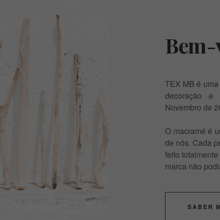
Bem-v
TEX MB é uma m
decoração e 
Novembro de 2
O macramé é uma
de nós. Cada pe
feito totalmente
marca não podi
SABER 