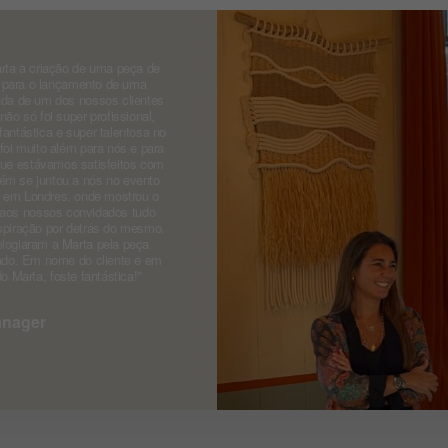
ta a criação de uma peça de
a para o lançamento de uma
ada de um dos nossos clientes
ão só foi super profissional,
ntástica e super talentosa no
oi muito além para nós e para
r que estávamos satisfeitos com
m se juntou a nós no evento
o em Londres, onde mostrou o
 aos nossos convidados tudo
spiração por detrás do mesmo.
logiaram a Marta pela peça
iado. Em nome do cliente e em
 Marta, foste fantástica!''
anager