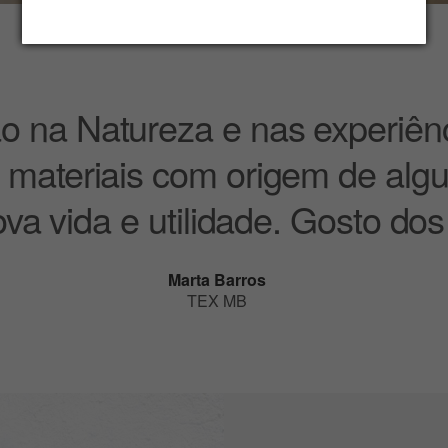
ão na Natureza e nas experiên
zar materiais com origem de alg
va vida e utilidade. Gosto dos 
Marta Barros
TEX MB