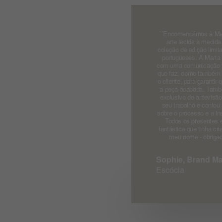
``Encomendámos à Mar
arte tecida à medid
coleção de edição limit
portugueses. A Marta n
com uma comunicação fa
que faz, como também f
o cliente, para garanti
a peça acabada. També
exclusivo de antevisã
seu trabalho e contou
sobre o processo e a in
Todos os presentes e
fantástica que tinha cr
meu nome - obrigado
Sophie, Brand M
Escócia