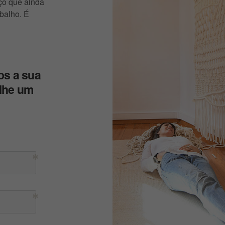
ço que ainda
abalho. É
os a sua
-lhe um