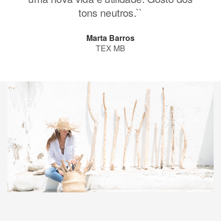
tons neutros.``
Marta Barros
TEX MB