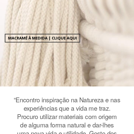
MACRAMÉ À MEDIDA | CLIQUE AQUI
e nas
“Encontro inspiração na Natureza e nas
“Enc
z.
experiências que a vida me traz.
e
igem
Procuro utilizar materiais com origem
Pro
hes
de alguma forma natural e dar-lhes
de
 dos
uma nova vida e utilidade. Gosto dos
uma