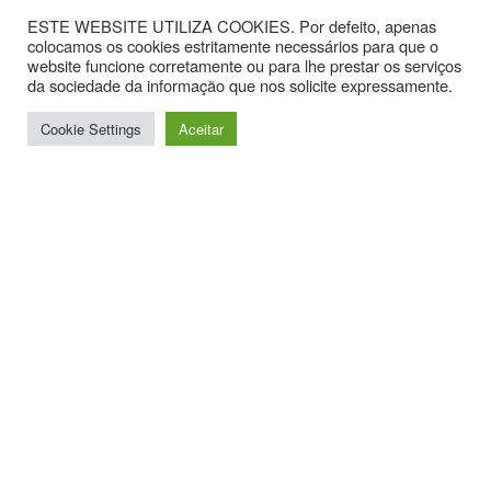
ESTE WEBSITE UTILIZA COOKIES. Por defeito, apenas
colocamos os cookies estritamente necessários para que o
website funcione corretamente ou para lhe prestar os serviços
da sociedade da informação que nos solicite expressamente.
Cookie Settings
Aceitar
Contactos
Av. Hintze Ribeiro, nº 30, Sala 1.
3870-323 Torreira
T. +351 234867099