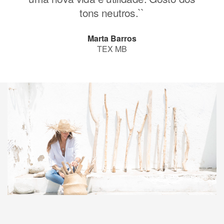
tons neutros.``
Marta Barros
TEX MB