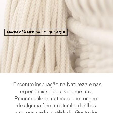
MACRAMÉ À MEDIDA | CLIQUE AQUI
e nas
“Encontro inspiração na Natureza e nas
“Enc
z.
experiências que a vida me traz.
e
igem
Procuro utilizar materiais com origem
Pro
hes
de alguma forma natural e dar-lhes
de
 dos
uma nova vida e utilidade. Gosto dos
uma