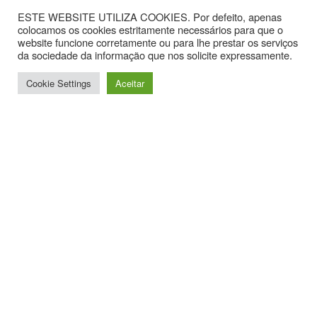
ESTE WEBSITE UTILIZA COOKIES. Por defeito, apenas
colocamos os cookies estritamente necessários para que o
website funcione corretamente ou para lhe prestar os serviços
da sociedade da informação que nos solicite expressamente.
Cookie Settings
Aceitar
Contactos
Av. Hintze Ribeiro, nº 30, Sala 1.
3870-323 Torreira
T. +351 234867099