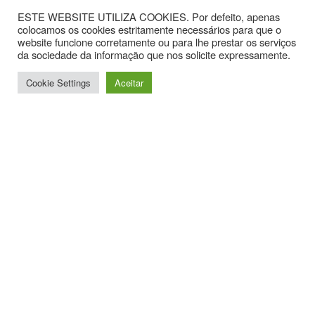
ESTE WEBSITE UTILIZA COOKIES. Por defeito, apenas
colocamos os cookies estritamente necessários para que o
website funcione corretamente ou para lhe prestar os serviços
da sociedade da informação que nos solicite expressamente.
Cookie Settings
Aceitar
Contactos
Av. Hintze Ribeiro, nº 30, Sala 1.
3870-323 Torreira
T. +351 234867099