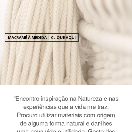
MACRAMÉ À MEDIDA | CLIQUE AQUI
e nas
“Encontro inspiração na Natureza e nas
“Enc
z.
experiências que a vida me traz.
e
igem
Procuro utilizar materiais com origem
Pro
hes
de alguma forma natural e dar-lhes
de
 dos
uma nova vida e utilidade. Gosto dos
uma