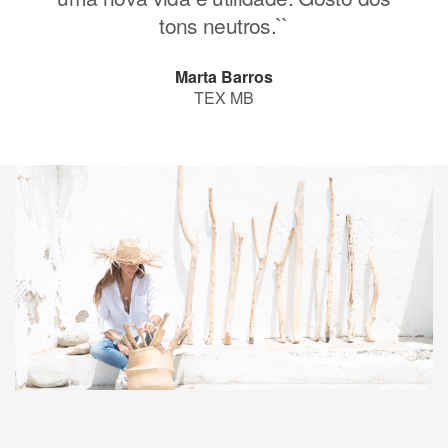
tons neutros.``
Marta Barros
TEX MB