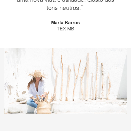
tons neutros.``
Marta Barros
TEX MB