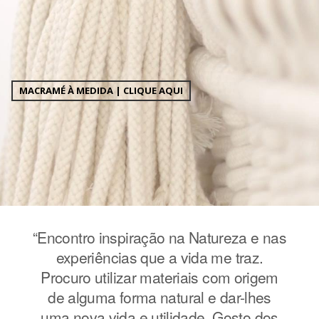
MACRAMÉ À MEDIDA | CLIQUE AQUI
e nas
“Encontro inspiração na Natureza e nas
“Enc
z.
experiências que a vida me traz.
e
igem
Procuro utilizar materiais com origem
Pro
hes
de alguma forma natural e dar-lhes
de
 dos
uma nova vida e utilidade. Gosto dos
uma