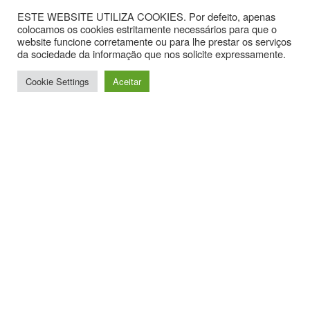
ESTE WEBSITE UTILIZA COOKIES. Por defeito, apenas
colocamos os cookies estritamente necessários para que o
website funcione corretamente ou para lhe prestar os serviços
da sociedade da informação que nos solicite expressamente.
Cookie Settings
Aceitar
Contactos
Av. Hintze Ribeiro, nº 30, Sala 1.
3870-323 Torreira
T. +351 234867099