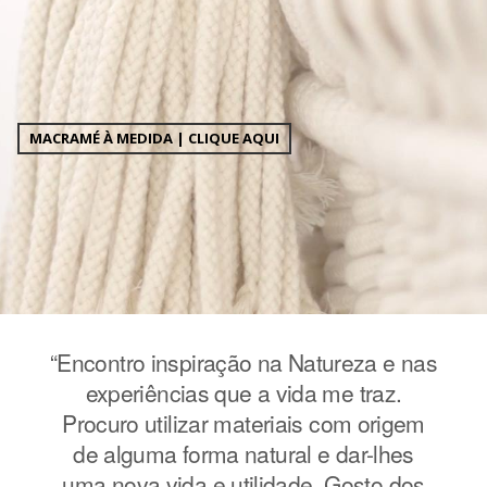
MACRAMÉ À MEDIDA | CLIQUE AQUI
e nas
“Encontro inspiração na Natureza e nas
“Enc
z.
experiências que a vida me traz.
e
igem
Procuro utilizar materiais com origem
Pro
hes
de alguma forma natural e dar-lhes
de
 dos
uma nova vida e utilidade. Gosto dos
uma