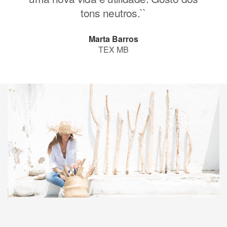
tons neutros.``
Marta Barros
TEX MB