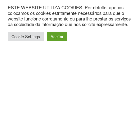
ESTE WEBSITE UTILIZA COOKIES. Por defeito, apenas
colocamos os cookies estritamente necessários para que o
website funcione corretamente ou para lhe prestar os serviços
da sociedade da informação que nos solicite expressamente.
Cookie Settings
Aceitar
Contactos
Av. Hintze Ribeiro, nº 30, Sala 1.
3870-323 Torreira
T. +351 234867099